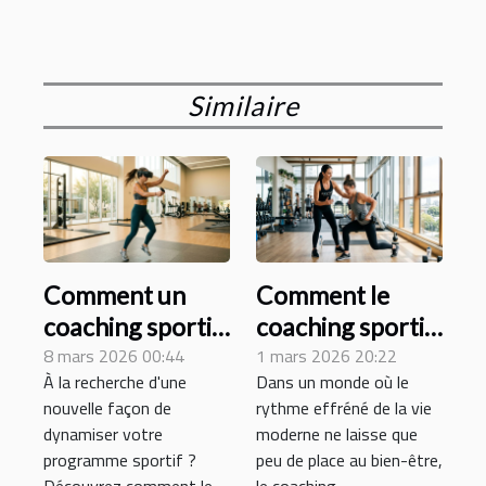
Similaire
Comment un
Comment le
coaching sportif
coaching sportif
virtuel peut
8 mars 2026 00:44
à domicile
1 mars 2026 20:22
À la recherche d'une
Dans un monde où le
transformer
révolutionne-t-il
nouvelle façon de
rythme effréné de la vie
votre routine
l'entraînement
dynamiser votre
moderne ne laisse que
d'entraînement ?
personnel ?
programme sportif ?
peu de place au bien-être,