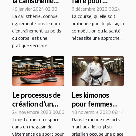
la callisthénie
faire pour
pour la santé et
19 janvier 2024 02:38
améliorer la
6 décembre 2023 00:24
La callisthénie, connue
La course, qu'elle soit
le bien-être
performance de
également sous le nom
pratiquée pour le plaisir, la
global
courses ?
d’entraînement au poids
compétition ou la santé,
du corps, est une
nécessite une approche...
pratique séculaire...
Le processus de
Les kimonos
création d'un
pour femmes
espace tennis
24 novembre 2023 00:06
dans le jiu-jitsu
13 novembre 2023 08:14
Transformer un espace
Dans le monde des arts
dans un magasin
brésilien : une
dans un magasin de
martiaux, le jiu-jitsu
de vêtements de
perspective
vêtements de sport pour
brésilien occupe une place