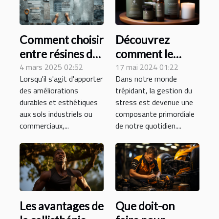
Comment choisir
Découvrez
entre résines de
comment le
sol et dalles PVC
4 mars 2025 02:52
magnésium
17 mai 2024 01:22
Lorsqu'il s'agit d'apporter
Dans notre monde
pour votre
bisglycinate peut
des améliorations
trépidant, la gestion du
entreprise
améliorer votre
durables et esthétiques
stress est devenue une
gestion du stress
aux sols industriels ou
composante primordiale
quotidien
commerciaux,...
de notre quotidien....
Les avantages de
Que doit-on