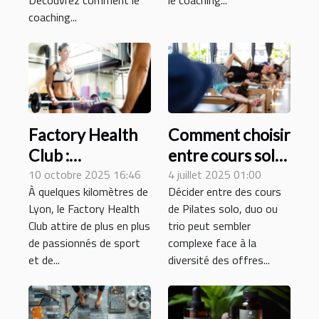
Découvrez comment le
le coaching...
coaching...
Factory Health
Comment choisir
Club :
entre cours solo,
connaissez-vous
10 octobre 2025 16:46
duo ou trio de
4 juillet 2025 01:00
À quelques kilomètres de
Décider entre des cours
cette salle de
Pilates ?
Lyon, le Factory Health
de Pilates solo, duo ou
sport près de
Club attire de plus en plus
trio peut sembler
Lyon ?
de passionnés de sport
complexe face à la
et de...
diversité des offres...