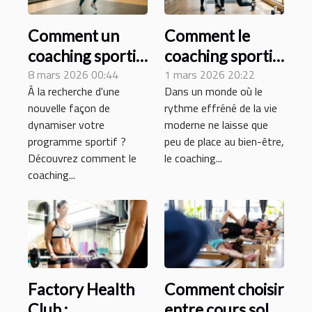
Comment un
Comment le
coaching sportif
coaching sportif
virtuel peut
8 mars 2026 00:44
à domicile
1 mars 2026 20:22
À la recherche d'une
Dans un monde où le
transformer
révolutionne-t-il
nouvelle façon de
rythme effréné de la vie
votre routine
l'entraînement
dynamiser votre
moderne ne laisse que
d'entraînement ?
personnel ?
programme sportif ?
peu de place au bien-être,
Découvrez comment le
le coaching...
coaching...
Factory Health
Comment choisir
Club :
entre cours solo,