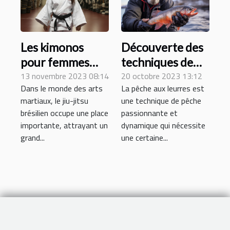
Les kimonos
Découverte des
pour femmes
techniques de
dans le jiu-jitsu
13 novembre 2023 08:14
lancer pour la
20 octobre 2023 13:12
Dans le monde des arts
La pêche aux leurres est
brésilien : une
pêche aux
martiaux, le jiu-jitsu
une technique de pêche
perspective
leurres
brésilien occupe une place
passionnante et
unique
importante, attrayant un
dynamique qui nécessite
grand...
une certaine...