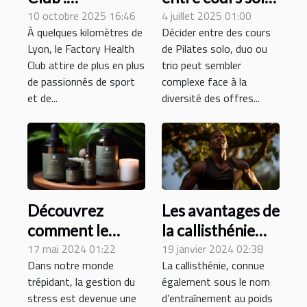
connaissez-vous
10 octobre 2025 16:46
duo ou trio de
4 juillet 2025 01:00
À quelques kilomètres de
Décider entre des cours
cette salle de
Pilates ?
Lyon, le Factory Health
de Pilates solo, duo ou
sport près de
Club attire de plus en plus
trio peut sembler
Lyon ?
de passionnés de sport
complexe face à la
et de...
diversité des offres...
Les avantages de
Découvrez
la callisthénie
comment le
pour la santé et
19 janvier 2024 02:38
magnésium
17 mai 2024 01:22
La callisthénie, connue
Dans notre monde
le bien-être
bisglycinate peut
également sous le nom
trépidant, la gestion du
global
améliorer votre
d’entraînement au poids
stress est devenue une