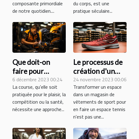
gestion du stress
du corps, est une
composante primordiale
quotidien
pratique séculaire...
de notre quotidien....
Que doit-on
Le processus de
faire pour
création d'un
améliorer la
6 décembre 2023 00:24
espace tennis
24 novembre 2023 00:06
La course, qu'elle soit
Transformer un espace
performance de
dans un magasin
pratiquée pour le plaisir, la
dans un magasin de
courses ?
de vêtements de
compétition ou la santé,
vêtements de sport pour
sport
nécessite une approche...
en faire un espace tennis
n'est pas une...