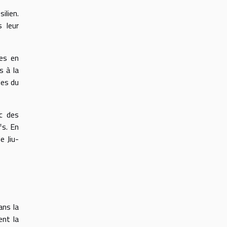
ilien.
 leur
es en
s à la
les du
c des
fs. En
e Jiu-
ans la
ent la