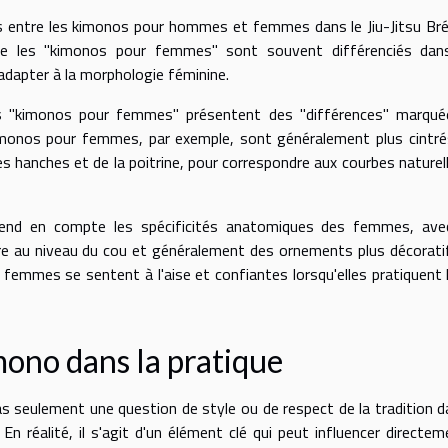
les entre les kimonos pour hommes et femmes dans le Jiu-Jitsu Brés
 que les "kimonos pour femmes" sont souvent différenciés dans
adapter à la morphologie féminine.
es "kimonos pour femmes" présentent des "différences" marqué
kimonos pour femmes, par exemple, sont généralement plus cintré
es hanches et de la poitrine, pour correspondre aux courbes naturel
prend en compte les spécificités anatomiques des femmes, ave
re au niveau du cou et généralement des ornements plus décorati
s femmes se sentent à l'aise et confiantes lorsqu'elles pratiquent l
mono dans la pratique
s seulement une question de style ou de respect de la tradition d
 En réalité, il s'agit d'un élément clé qui peut influencer directem