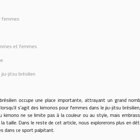
ur femmes
hommes et femmes
ue
u-jitsu brésilien
 brésilien occupe une place importante, attrayant un grand nom
rsqu'il s'agit des kimonos pour femmes dans le jiu-jitsu brésilien, 
du kimono ne se limite pas à la couleur ou au style, mais embras
la taille. Dans le reste de cet article, nous explorerons plus en déta
 dans ce sport palpitant.