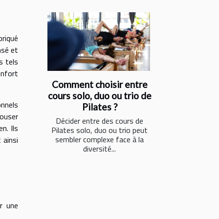
briqué
nsé et
s tels
onfort
Comment choisir entre
cours solo, duo ou trio de
onnels
Pilates ?
pouser
Décider entre des cours de
n. Ils
Pilates solo, duo ou trio peut
sembler complexe face à la
 ainsi
diversité...
ur une