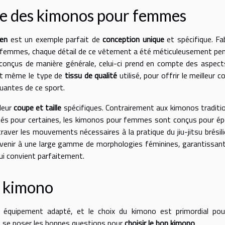
ue des kimonos pour femmes
ien
est un exemple parfait de
conception unique
et spécifique. Fa
es femmes, chaque détail de ce vêtement a été méticuleusement pe
 conçus de manière générale, celui-ci prend en compte des aspect
s et même le type de
tissu de qualité
utilisé, pour offrir le meilleur c
quantes de ce sport.
leur
coupe et taille
spécifiques. Contrairement aux kimonos traditi
tés pour certaines, les kimonos pour femmes sont conçus pour é
ver les mouvements nécessaires à la pratique du jiu-jitsu brésilie
enir à une large gamme de morphologies féminines, garantissant
i convient parfaitement.
n kimono
 un équipement adapté, et le choix du kimono est primordial po
de se poser les bonnes questions pour
choisir le bon kimono
.