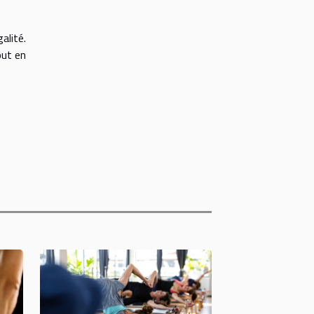
alité.
out en