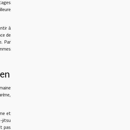
ntages
lleure
ntir à
nce de
e. Par
femmes
ien
omaine
arène,
ime et
-jitsu
st pas