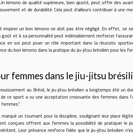
Un kimono de qualité supérieure, bien ajusté, peut offrir des ava
uvement et de durabilité. Cela peut d'ailleurs contribuer à une mei
t inspirer un bon kimono ne doit pas être négligé. En effet, se se
n goût et à sa personnalité peut indéniablement renforcer l'assura
ance en soi peut jouer un rôle important dans la réussite sportiv
nce du bon kimono dans la pratique du jiu-jitsu brésilien pour les 
r femmes dans le jiu-jitsu brésil
ouissement au Brésil, le jiu-jitsu brésilien a longtemps été un d
 de ce sport a vu une acceptation croissante des femmes dans l'
r femmes".
arqué un tournant pour la discipline, soulignant leur place légit
nt conçues offrent aux femmes la possibilité de pratiquer le jiu
méritent. Leur présence renforce l'idée que le jiu-jitsu brésilien n'e