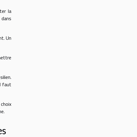
ter la
t dans
nt. Un
mettre
ilien.
l faut
 choix
me.
es