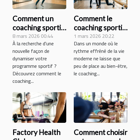
Comment un
Comment le
coaching sportif
coaching sportif
virtuel peut
8 mars 2026 00:44
à domicile
1 mars 2026 20:22
À la recherche d'une
Dans un monde où le
transformer
révolutionne-t-il
nouvelle façon de
rythme effréné de la vie
votre routine
l'entraînement
dynamiser votre
moderne ne laisse que
d'entraînement ?
personnel ?
programme sportif ?
peu de place au bien-être,
Découvrez comment le
le coaching...
coaching...
Factory Health
Comment choisir