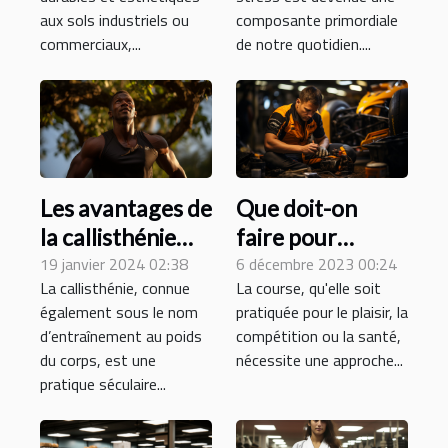
gestion du stress
aux sols industriels ou
composante primordiale
quotidien
commerciaux,...
de notre quotidien....
Les avantages de
Que doit-on
la callisthénie
faire pour
pour la santé et
19 janvier 2024 02:38
améliorer la
6 décembre 2023 00:24
La callisthénie, connue
La course, qu'elle soit
le bien-être
performance de
également sous le nom
pratiquée pour le plaisir, la
global
courses ?
d’entraînement au poids
compétition ou la santé,
du corps, est une
nécessite une approche...
pratique séculaire...