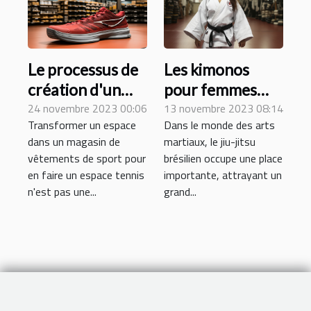
Le processus de
Les kimonos
création d'un
pour femmes
espace tennis
24 novembre 2023 00:06
dans le jiu-jitsu
13 novembre 2023 08:14
Transformer un espace
Dans le monde des arts
dans un magasin
brésilien : une
dans un magasin de
martiaux, le jiu-jitsu
de vêtements de
perspective
vêtements de sport pour
brésilien occupe une place
sport
unique
en faire un espace tennis
importante, attrayant un
n'est pas une...
grand...