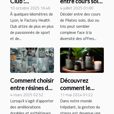
Club :
entre cours solo,
connaissez-vous
10 octobre 2025 16:46
duo ou trio de
4 juillet 2025 01:00
À quelques kilomètres de
Décider entre des cours
cette salle de
Pilates ?
Lyon, le Factory Health
de Pilates solo, duo ou
sport près de
Club attire de plus en plus
trio peut sembler
Lyon ?
de passionnés de sport
complexe face à la
et de...
diversité des offres...
Comment choisir
Découvrez
entre résines de
comment le
sol et dalles PVC
4 mars 2025 02:52
magnésium
17 mai 2024 01:22
Lorsqu'il s'agit d'apporter
Dans notre monde
pour votre
bisglycinate peut
des améliorations
trépidant, la gestion du
entreprise
améliorer votre
durables et esthétiques
stress est devenue une