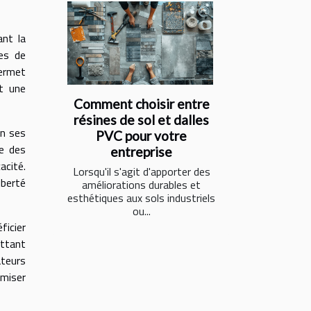
ant la
tes de
permet
t une
Comment choisir entre
résines de sol et dalles
on ses
PVC pour votre
te des
entreprise
acité.
Lorsqu'il s'agit d'apporter des
iberté
améliorations durables et
esthétiques aux sols industriels
ou...
ficier
ttant
teurs
imiser