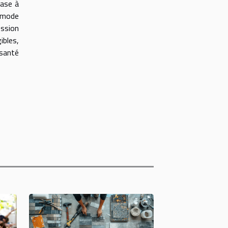
base à
e mode
ession
ibles,
 santé