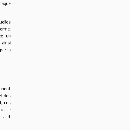
chaque
uelles
terme.
ée un
ainsi
par la
cupent
el des
l, ces
cilite
és et