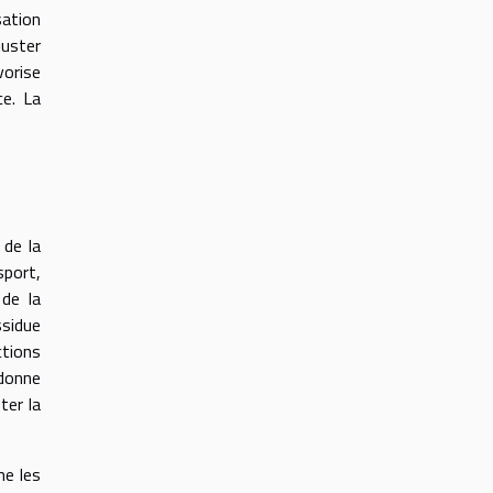
sation
juster
vorise
ce. La
 de la
sport,
 de la
ssidue
ctions
 donne
ter la
me les