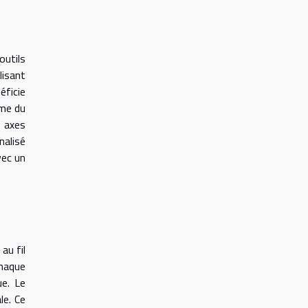
outils
lisant
éficie
rme du
 axes
nalisé
vec un
au fil
chaque
ue. Le
le. Ce