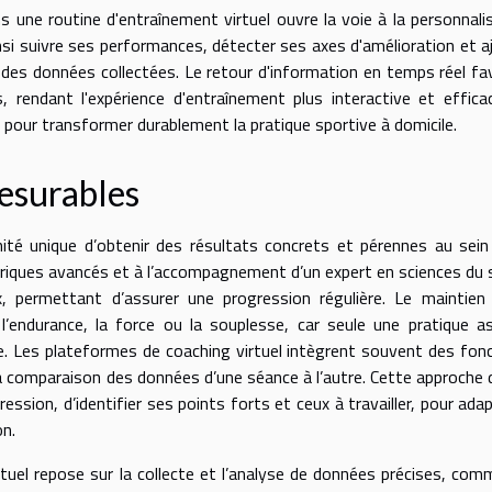
 une routine d'entraînement virtuel ouvre la voie à la personnali
nsi suivre ses performances, détecter ses axes d'amélioration et a
 des données collectées. Le retour d'information en temps réel fa
, rendant l'expérience d'entraînement plus interactive et effica
e pour transformer durablement la pratique sportive à domicile.
mesurables
nité unique d’obtenir des résultats concrets et pérennes au sein
ériques avancés et à l’accompagnement d’un expert en sciences du 
x, permettant d’assurer une progression régulière. Le maintien
 l’endurance, la force ou la souplesse, car seule une pratique a
me. Les plateformes de coaching virtuel intègrent souvent des fon
i la comparaison des données d’une séance à l’autre. Cette approche
ression, d’identifier ses points forts et ceux à travailler, pour adap
on.
irtuel repose sur la collecte et l’analyse de données précises, com