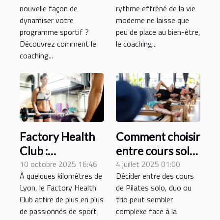
transformer
révolutionne-t-il
nouvelle façon de
rythme effréné de la vie
votre routine
l'entraînement
dynamiser votre
moderne ne laisse que
d'entraînement ?
personnel ?
programme sportif ?
peu de place au bien-être,
Découvrez comment le
le coaching...
coaching...
Factory Health
Comment choisir
Club :
entre cours solo,
connaissez-vous
10 octobre 2025 16:46
duo ou trio de
4 juillet 2025 01:00
À quelques kilomètres de
Décider entre des cours
cette salle de
Pilates ?
Lyon, le Factory Health
de Pilates solo, duo ou
sport près de
Club attire de plus en plus
trio peut sembler
Lyon ?
de passionnés de sport
complexe face à la