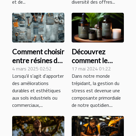
et de...
diversité des offres...
Comment choisir
Découvrez
entre résines de
comment le
sol et dalles PVC
4 mars 2025 02:52
magnésium
17 mai 2024 01:22
Lorsqu'il s'agit d'apporter
Dans notre monde
pour votre
bisglycinate peut
des améliorations
trépidant, la gestion du
entreprise
améliorer votre
durables et esthétiques
stress est devenue une
gestion du stress
aux sols industriels ou
composante primordiale
quotidien
commerciaux,...
de notre quotidien....