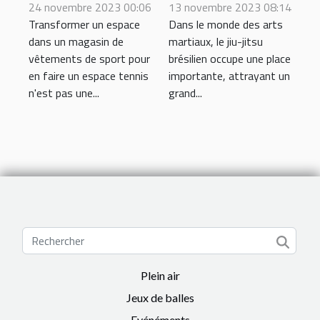
espace tennis
24 novembre 2023 00:06
dans le jiu-jitsu
13 novembre 2023 08:14
Transformer un espace
Dans le monde des arts
dans un magasin
brésilien : une
dans un magasin de
martiaux, le jiu-jitsu
de vêtements de
perspective
vêtements de sport pour
brésilien occupe une place
sport
unique
en faire un espace tennis
importante, attrayant un
n'est pas une...
grand...
Plein air
Jeux de balles
Evénéments