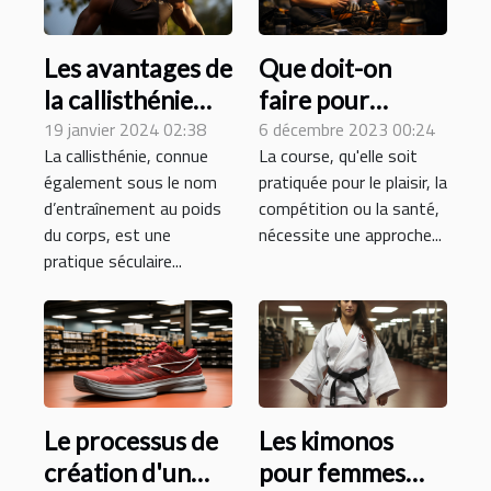
Les avantages de
Que doit-on
la callisthénie
faire pour
pour la santé et
19 janvier 2024 02:38
améliorer la
6 décembre 2023 00:24
La callisthénie, connue
La course, qu'elle soit
le bien-être
performance de
également sous le nom
pratiquée pour le plaisir, la
global
courses ?
d’entraînement au poids
compétition ou la santé,
du corps, est une
nécessite une approche...
pratique séculaire...
Le processus de
Les kimonos
création d'un
pour femmes