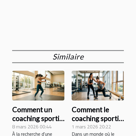
Similaire
Comment un
Comment le
coaching sportif
coaching sportif
virtuel peut
8 mars 2026 00:44
à domicile
1 mars 2026 20:22
À la recherche d'une
Dans un monde où le